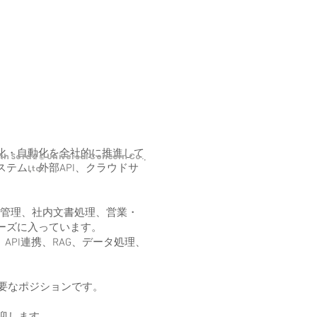
化・自動化を全社的に推進して
th Sora 2 © Universal Concern Co.,
テム、外部API、クラウドサ
Ltd.
報管理、社内文書処理、営業・
ーズに入っています。
PI連携、RAG、データ処理、
重要なポジションです。