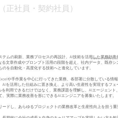
ア（正社員・契約社員）
ステムの刷新、業務プロセスの再設計、AI技術を活用した業務効率
Video created wi
単なる文章作成やプロンプト活用の段階を超え、社内データ、既存シス
ものを自動化・高度化する技術へと進化しています。
xcelや手作業を中心に行ってきた業務、各部署に分散している情
、AIを活用した仕組みに置き換え、より高い生産性を実現するフェ
ルを利用できるだけではなく、業務課題を理解し、AIエージェント、A
て、実際に業務改善を形にできるAIエンジニアを募集いたします。
からリードし、あらゆるプロジェクトの業務改革と生産性向上を担う