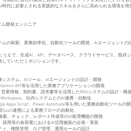
、長期的に会社の成長と自身のキャリアアップを実現したい方を歓
AI時代に必要とされる実践的なスキルをさらに高められる環境を用
ステム開発エンジニア
ステムの刷新、業務効率化、自動化ツールの開発、AIエージェントの
たうえで、生成AI、API、データベース、クラウドサービス、既存
構築していただくポジションです。
システム、AIツール、AIエージェントの設計・開発
 API、Gemini API等を活用した業務アプリケーションの開発
、営業情報、契約書、請求書等を活用したRAGシステムの設計・構
le Workspace、社内システムとのAI連携・自動化
oogle Apps Script、Power Automate等を用いた業務自動化ツールの
k、外部SaaS連携による業務フローの自動化
索、チェック、レポート作成等のAI処理機能の開発
採用等の各部署におけるAI活用施策の企画・実装
ティ、権限管理、ログ管理、運用ルールの設計