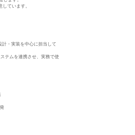
迎します。
意しています。
設計・実装を中心に担当して
システムを連携させ、実務で使
築
開発