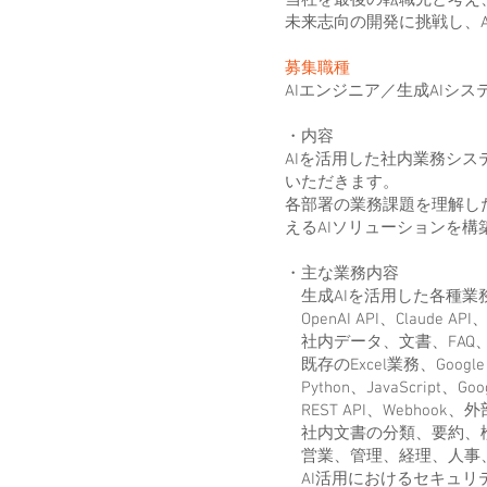
当社を最後の転職先と考え
未来志向の開発に挑戦し、
募集職種
AIエンジニア／生成AIシ
・内容
AIを活用した社内業務シ
いただきます。
各部署の業務課題を理解し
えるAIソリューションを
・主な業務内容
生成AIを活用した各種業務
OpenAI API、Claude
社内データ、文書、FAQ
既存のExcel業務、Goog
Python、JavaScript、G
REST API、Webhoo
社内文書の分類、要約、検
営業、管理、経理、人事、
AI活用におけるセキュリ