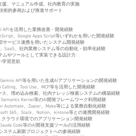
支援、マニュアル作成、社内教育の実施
技術的参画および推進サポート
I APIを活用した業務改善・開発経験
ypeScript、Google Apps Script等いずれかを用いた開発経験
ok、外部サービス連携を用いたシステム開発経験
kspace、SaaS、社内業務システム等の自動化・効率化経験
テムやツールとして実装できる設計力
い学習意欲
 API、Gemini API等を用いた生成AIアプリケーションの開発経験
 Calling、Tool Use、MCP等を活用した開発経験
ース、埋め込み検索、社内ナレッジ検索システムの構築経験
ex、Semantic Kernel等のAI開発フレームワーク利用経験
Power Automate、Zapier、Make等による業務自動化経験
rosoft 365、Slack、Notion、kintone等との連携開発経験
、クラウド環境でのアプリケーション開発経験
sor、Claude Code等のAI開発支援ツールの活用経験
システム刷新プロジェクトへの参画経験