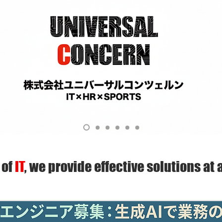
 of
IT
, we
provide effective solutions
at 