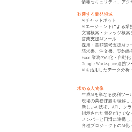
情報セキュリティ、アクセ
歓迎する開発領域
AIチャットボット
AIエージェントによる業
文書検索・ナレッジ検索
営業支援AIツール
採用・書類選考支援AIツ
請求書、注文書、契約書等
Excel業務のAI化・自動化
Google Workspace連携
AIを活用したデータ分析
求める人物像
生成AIを単なる便利ツー
現場の業務課題を理解し、
新しいAI技術、API、
指示された開発だけでなく
メンバーと円滑に連携し、
各種プロジェクトのAI化