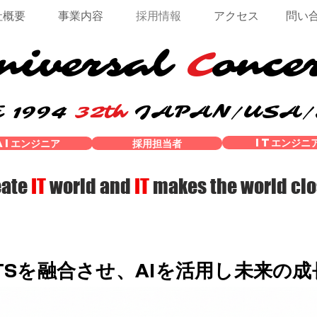
社概要
事業内容
採用情報
アクセス
問い
niversal
C
once
 1994
32th
JAPAN/USA
ITエンジニ
AIエンジニア
採用担当者
eate
IT
world and
IT
makes
the world
clo
ORTSを融合させ、AIを活用し未来の