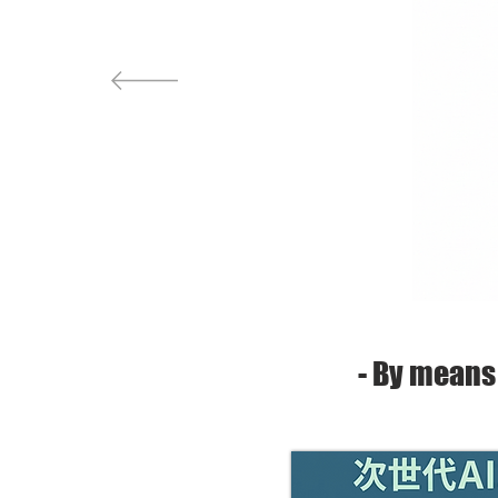
- By
means