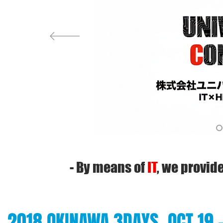
- By
means of
IT
, we
provide
2018 OKINAWA 3DAYS, OCT 19 -