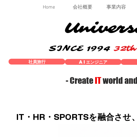
Home
会社概要
事業内容
Univers
SINCE 1994
32t
社員旅行
AIエンジニア
- Create
IT
world an
IT・HR・SPORTSを融合さ