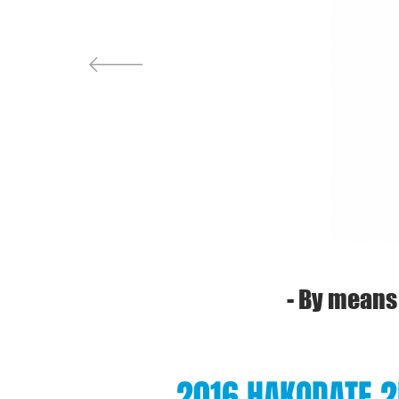
- By
means
2016 HAKODATE 2