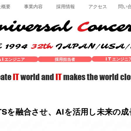
社概要
事業内容
採用情報
アクセス
問い
niversal
C
once
 1994
32th
JAPAN/USA
ITエンジニ
AIエンジニア
採用担当者
eate
IT
world and
IT
makes
the world
clo
ORTSを融合させ、AIを活用し未来の