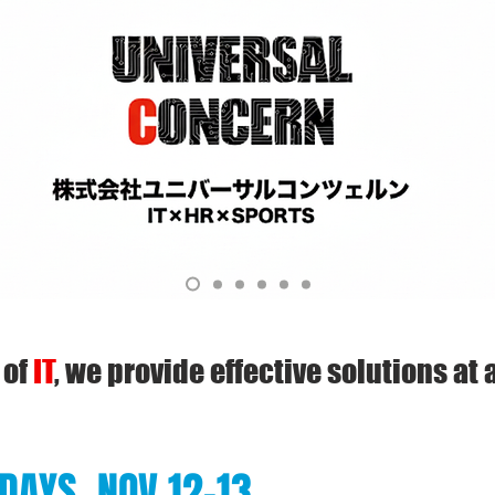
 of
IT
, we
provide effective solutions
at 
DAYS, NOV 12-13