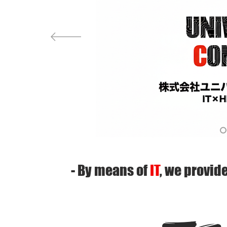
- By
means of
IT
, we
provide