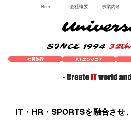
Home
会社概要
事業内容
Univers
SINCE 1994
32t
社員旅行
AIエンジニア
- Create
IT
world an
IT・HR・SPORTSを融合さ