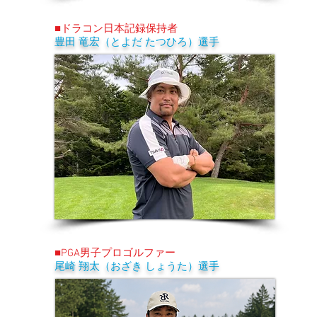
■ドラコン日本記録保持者
豊田 竜宏（とよだ たつひろ）選手
■PGA男子プロゴルファー
尾崎 翔太（おざき しょうた）選手