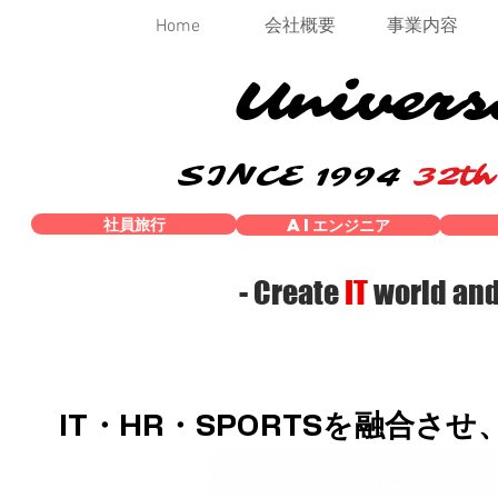
Home
会社概要
事業内容
Univers
SINCE 1994
32t
社員旅行
AIエンジニア
- Create
IT
world an
IT・HR・SPORTSを融合さ